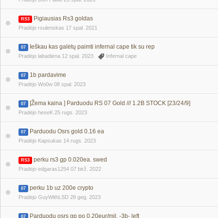
Pigiausias Rs3 goldas
RS3
Pradėjo rsulenskas
17 spal. 2021
Ieškau kas galėtų paimti infernal cape tik su rep
07
Pradėjo labadiena
12 spal. 2023
Infernal cape
1b pardavime
07
Pradėjo Wo0w
08 spal. 2023
[Žema kaina ] Parduodu RS 07 Gold /// 1.2B STOCK [23/24/9]
07
Pradėjo heseK
25 rugs. 2023
Parduodu Osrs gold 0.16 ea
07
Pradėjo Kapsukas
14 rugs. 2023
perku rs3 gp 0.020ea. swed
RS3
Pradėjo edgaras1254
07 birž. 2022
perku 1b uz 200e crypto
07
Pradėjo GuyWithLSD
28 geg. 2023
Parduodu osrs gp po 0.20eur/mil. -3b- left
07