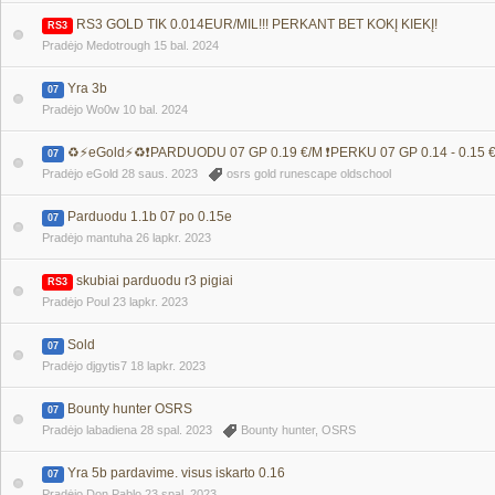
RS3 GOLD TIK 0.014EUR/MIL!!! PERKANT BET KOKĮ KIEKĮ!
RS3
Pradėjo Medotrough
15 bal. 2024
Yra 3b
07
Pradėjo Wo0w
10 bal. 2024
♻️⚡eGold⚡♻️❗PARDUODU 07 GP 0.19 €/M ❗PERKU 07 GP 0.14 - 0.1
07
Pradėjo eGold
28 saus. 2023
osrs gold runescape oldschool
Parduodu 1.1b 07 po 0.15e
07
Pradėjo mantuha
26 lapkr. 2023
skubiai parduodu r3 pigiai
RS3
Pradėjo Poul
23 lapkr. 2023
Sold
07
Pradėjo djgytis7
18 lapkr. 2023
Bounty hunter OSRS
07
Pradėjo labadiena
28 spal. 2023
Bounty hunter
,
OSRS
Yra 5b pardavime. visus iskarto 0.16
07
Pradėjo Don Pablo
23 spal. 2023