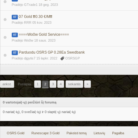
Pradėjo GTrade1
18 geg. 2023
07 Gold ❗❗0.30 €/M❗❗
07
Pradėjo RRR
05 kov. 2023
====Wo0w Gold Service====
07
Pradėjo Wo0w
18 saus. 2023
Parduodu OSRS GP 0.28Ea Swedbank
07
Pradėjo djgytis7
15 lapkr. 2022
OSRSGP
ankst.
Puslapiai
1
2
3
4
sekantis
»
0 vartotojai(-ų) peržiūri šį forumą
0 nariai(-ių), 0 svečiai(-ių) ir 0 slapti(-ų) nariai(-ių)
OSRS Gold
Runescape 3 Gold
Pakeisti temą
Lietuvių
Pagalba