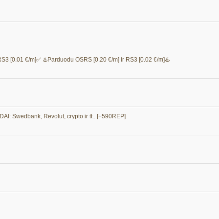
3 [0.01 €/m]✅ ♨️Parduodu OSRS [0.20 €/m] ir RS3 [0.02 €/m]♨️
Swedbank, Revolut, crypto ir tt.. [+590REP]