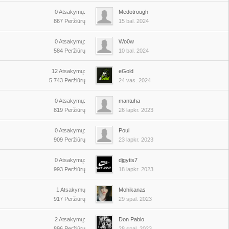
0 Atsakymų:
Medotrough
867 Peržiūrų
15 bal. 2024
0 Atsakymų:
Wo0w
584 Peržiūrų
10 bal. 2024
12 Atsakymų:
eGold
5.743 Peržiūrų
24 vas. 2024
0 Atsakymų:
mantuha
819 Peržiūrų
26 lapkr. 2023
0 Atsakymų:
Poul
909 Peržiūrų
23 lapkr. 2023
0 Atsakymų:
djgytis7
993 Peržiūrų
18 lapkr. 2023
1 Atsakymų
Mohikanas
917 Peržiūrų
29 spal. 2023
2 Atsakymų:
Don Pablo
896 Peržiūrų
28 spal. 2023