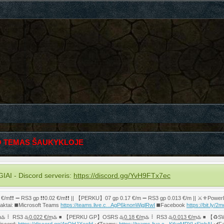
 TEMAS ŠAUKYKLOJE
 - Discord serveris:
https://discord.gg/YvH9FTx7ec
❗ ➖ RS3 gp ❗❗0.02 €/m❗❗ || 【PERKU】07 gp 0.17 €/m ➖ RS3 gp 0.013 €/m || ⚔️⚜️PowerLev
taktai: ◼️Microsoft Teams
https://teams.live.c...AgP6knonWjglRwI
◼️Facebook
https://bit.ly/
3 ♨️͟0͟.͟0͟2͟2͟ ͟€͟/͟m♨️ ◾️ 【PERKU GP】OSRS ♨️͟0͟.͟1͟8͟ ͟€͟/͟m♨️ ⠇ RS3 ♨️͟0͟.͟0͟1͟3͟ ͟€͟/͟m♨️ 