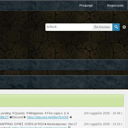
Prisijungti
Registruotis
Šis forumas
eling ⚜️Quests ⚜️Minigames ⚜️Fire cape⚔️ || ✈️
(04 rugpjūčio 2026 - 16:48 )
2mdBkZT
◼️Discord ▶️
https://discord.gg/ANq7fcjcK9
◀️
◾️ 【♻️SWAPPING GP♻️】OSRS ⇄ RS3 ◾️ Atsiskaitymas: Visi LT
(04 rugpjūčio 2026 - 14:10 )