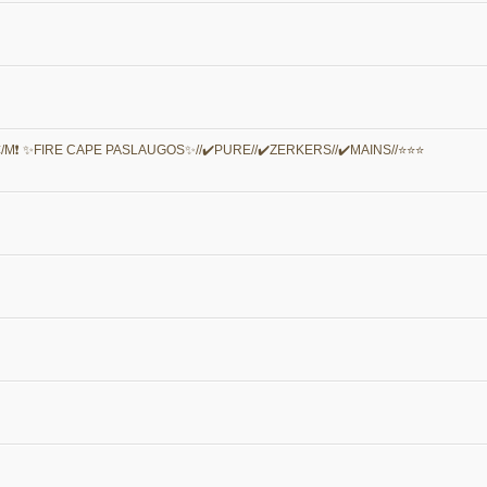
5 €/M❗ ✨FIRE CAPE PASLAUGOS✨//✔️PURE//✔️ZERKERS//✔️MAINS//⭐⭐⭐