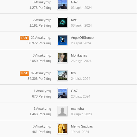
3 Atsakymų:
GA7
1.276 Peržiūrų
01 lapkr. 2024
2 Atsakymų:
Kvit
1.191 Peržiūrų
08 lapkr. 2024
22 Atsakymų:
AngelOfSilence
HOT
30.972 Peržiūrų
28 spal. 2024
3 Atsakymų:
Mohikanas
2.050 Peržiūrų
26 rugp. 2024
97 Atsakymų:
fPs
HOT
34.306 Peržiūrų
24 birž. 2024
1 Atsakymų
GA7
673 Peržiūrų
23 birž. 2024
1 Atsakymų
mantuha
1.468 Peržiūrų
03 lapkr. 2023
0 Atsakymų:
Mentu Siaubas
461 Peržiūrų
19 bal. 2024