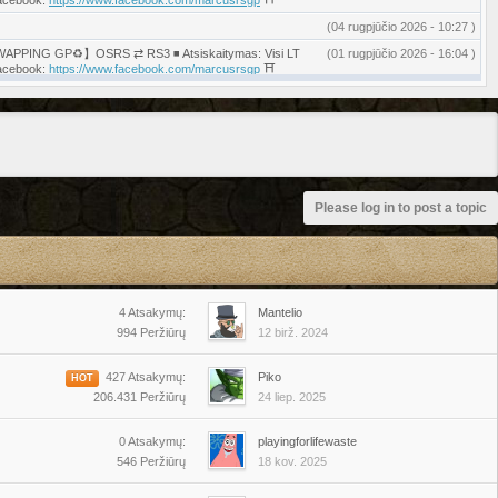
acebook:
https://www.facebook.com/marcusrsgp
⛩️
(04 rugpjūčio 2026 - 10:27 )
◾️ 【♻️SWAPPING GP♻️】OSRS ⇄ RS3 ◾️ Atsiskaitymas: Visi LT
(01 rugpjūčio 2026 - 16:04 )
acebook:
https://www.facebook.com/marcusrsgp
⛩️
eling ⚜️Quests ⚜️Minigames ⚜️Fire cape⚔️ || ✈️
(01 rugpjūčio 2026 - 15:29 )
2mdBkZT
◼️Discord ▶️
https://discord.gg/ANq7fcjcK9
◀️
/Skrill/Paypal/Uk bank/Btc]⚡Discord: @pikogold⚡Teams⚡
(31 liepos 2026 - 21:57 )
◾️ 【♻️SWAPPING GP♻️】OSRS ⇄ RS3 ◾️ Atsiskaitymas: Visi LT bankai,
(29 liepos 2026 - 18:01 )
:
https://www.facebook.com/marcusrsgp
⛩️
Please log in to post a topic
ip bondai❗ ✅ Gold Swapping | ⚓️ Infernal Cape, Colloseum,
(28 liepos 2026 - 21:01 )
sgp/
| TEAMS:
https://teams.live.c...6Nswjw8kwE?v=g1
| ✅
(28 liepos 2026 - 14:32 )
eling ⚜️Quests ⚜️Minigames ⚜️Fire cape⚔️ || ✈️
(27 liepos 2026 - 16:14 )
2mdBkZT
◼️Discord ▶️
https://discord.gg/ANq7fcjcK9
◀️
4 Atsakymų:
Mantelio
994 Peržiūrų
12 birž. 2024
427 Atsakymų:
Piko
HOT
206.431 Peržiūrų
24 liep. 2025
0 Atsakymų:
playingforlifewaste
546 Peržiūrų
18 kov. 2025