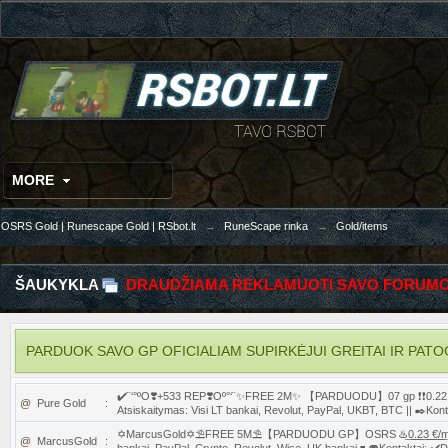
MORE
OSRS Gold | Runescape Gold | RSbot.lt
→
RuneScape rinka
→
Gold/items
ŠAUKYKLA
DRAUDŽIAMA REKLAMUOTI SAVO FORUMO
PARDUOK SAVO GP OFICIALIAM SUPIRKĖJUI GREITAI IR PATOGIAI
✔️¨‘°ºO❣️+533 REP❣️Oº°‘¨✨FREE 2M✨ 【PARDUODU】07 gp ❗❗0.22 €/m❗
@
Pure Gold
:
Atsiskaitymas: Visi LT bankai, Revolut, PayPal, UKBT, BTC || ✒️Kon
✡️MarcusGold✡️⛱️FREE 5M⛱️【PARDUODU GP】OSRS ♨️͟0͟.͟2͟3͟ ͟€͟/͟m♨️ ⠇ RS
@
MarcusGold
: