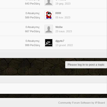
643 Peržiūrų
19 geg. 2023
0 Atsakymų:
RRR
589 Peržiūrų
05 kov. 2023
0 Atsakymų:
Wo0w
667 Peržiūrų
23 saus. 2023
0 Atsakymų:
djgytis7
999 Peržiūrų
13 gruod. 2022
Please log in to post a topic
Community Forum Software by IP.Board