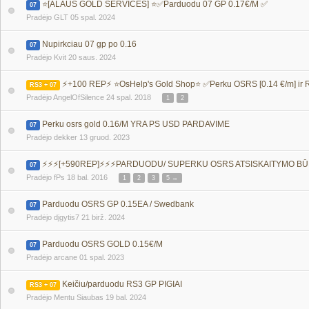
⭐️[ALAUS GOLD SERVICES] ⭐️✅Parduodu 07 GP 0.17€/M ✅
07
Pradėjo GLT
05 spal. 2024
Nupirkciau 07 gp po 0.16
07
Pradėjo Kvit
20 saus. 2024
⚡+100 REP⚡ ⭐OsHelp's Gold Shop⭐ ✅Perku OSRS [0.14 €/m] ir RS
RS3 + 07
Pradėjo AngelOfSilence
24 spal. 2018
1
2
Perku osrs gold 0.16/M YRA PS USD PARDAVIME
07
Pradėjo dekker
13 gruod. 2023
⚡️⚡️⚡️[+590REP]⚡️⚡️⚡️PARDUODU/ SUPERKU OSRS ATSISKAITYMO BŪDAI: 
07
Pradėjo fPs
18 bal. 2016
1
2
3
5 →
Parduodu OSRS GP 0.15EA / Swedbank
07
Pradėjo djgytis7
21 birž. 2024
Parduodu OSRS GOLD 0.15€/M
07
Pradėjo arcane
01 spal. 2023
Keičiu/parduodu RS3 GP PIGIAI
RS3 + 07
Pradėjo Mentu Siaubas
19 bal. 2024