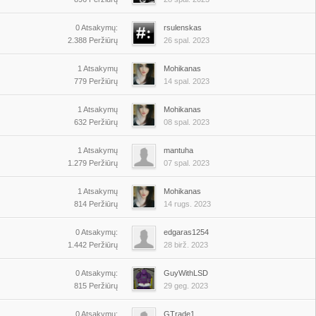
0 Atsakymų:
rsulenskas
2.388 Peržiūrų
26 spal. 2023
1 Atsakymų
Mohikanas
779 Peržiūrų
14 spal. 2023
1 Atsakymų
Mohikanas
632 Peržiūrų
08 spal. 2023
1 Atsakymų
mantuha
1.279 Peržiūrų
07 spal. 2023
1 Atsakymų
Mohikanas
814 Peržiūrų
14 rugs. 2023
0 Atsakymų:
edgaras1254
1.442 Peržiūrų
28 birž. 2023
0 Atsakymų:
GuyWithLSD
815 Peržiūrų
29 geg. 2023
0 Atsakymų:
GTrade1