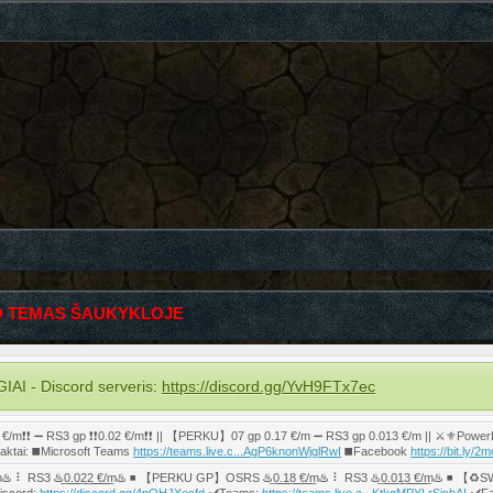
 TEMAS ŠAUKYKLOJE
 - Discord serveris:
https://discord.gg/YvH9FTx7ec
❗ ➖ RS3 gp ❗❗0.02 €/m❗❗ || 【PERKU】07 gp 0.17 €/m ➖ RS3 gp 0.013 €/m || ⚔️⚜️PowerLev
taktai: ◼️Microsoft Teams
https://teams.live.c...AgP6knonWjglRwI
◼️Facebook
https://bit.ly/
3 ♨️͟0͟.͟0͟2͟2͟ ͟€͟/͟m♨️ ◾️ 【PERKU GP】OSRS ♨️͟0͟.͟1͟8͟ ͟€͟/͟m♨️ ⠇ RS3 ♨️͟0͟.͟0͟1͟3͟ ͟€͟/͟m♨️ 