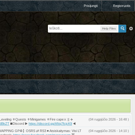
Prisijungti
Registruotis
Help Files
eling ⚜️Quests ⚜️Minigames ⚜️Fire cape⚔️ || ✈️
(04 rugpjūčio 2026 - 16:48 )
2mdBkZT
◼️Discord ▶️
https://discord.gg/ANq7fcjcK9
◀️
◾️ 【♻️SWAPPING GP♻️】OSRS ⇄ RS3 ◾️ Atsiskaitymas: Visi LT
(04 rugpjūčio 2026 - 14:10 )