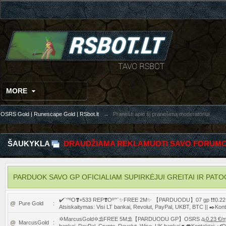
MORE
OSRS Gold | Runescape Gold | RSbot.lt
→
Pranešti apie šį pranešimą moderatoriui
ŠAUKYKLA
DRAUDŽIAMA REKLAMUOTI SAVO FORUMO
PARDUOK SAVO GP OFICIALIAM SUPIRKĖJUI GREITAI IR PATOGIAI
✔️¨‘°ºO❣️+533 REP❣️Oº°‘¨✨FREE 2M✨ 【PARDUODU】07 gp ❗❗0.22 €/m❗
@
Pure Gold
:
Atsiskaitymas: Visi LT bankai, Revolut, PayPal, UKBT, BTC || ✒️Kon
✡️MarcusGold✡️⛱️FREE 5M⛱️【PARDUODU GP】OSRS ♨️͟0͟.͟2͟3͟ ͟€͟/͟m♨️ ⠇ RS
@
MarcusGold
: